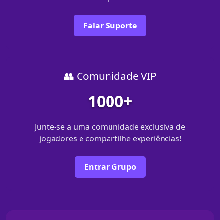
Falar Suporte
👥 Comunidade VIP
1000+
Junte-se a uma comunidade exclusiva de
jogadores e compartilhe experiências!
Entrar Grupo