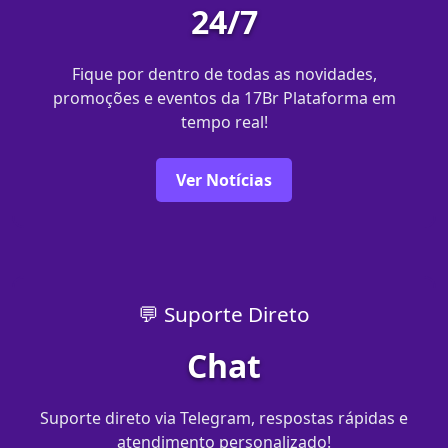
24/7
Fique por dentro de todas as novidades,
promoções e eventos da 17Br Plataforma em
tempo real!
Ver Notícias
💬 Suporte Direto
Chat
Suporte direto via Telegram, respostas rápidas e
atendimento personalizado!