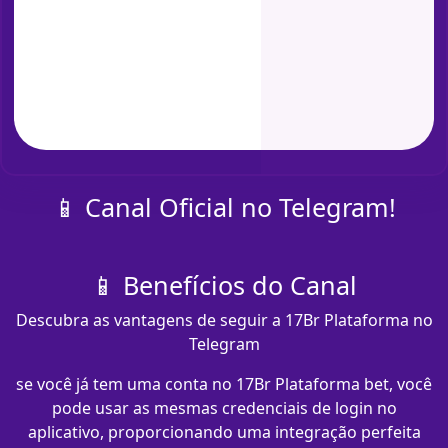
📱 Canal Oficial no Telegram!
📱 Benefícios do Canal
Descubra as vantagens de seguir a 17Br Plataforma no
Telegram
se você já tem uma conta no 17Br Plataforma bet, você
pode usar as mesmas credenciais de login no
aplicativo, proporcionando uma integração perfeita