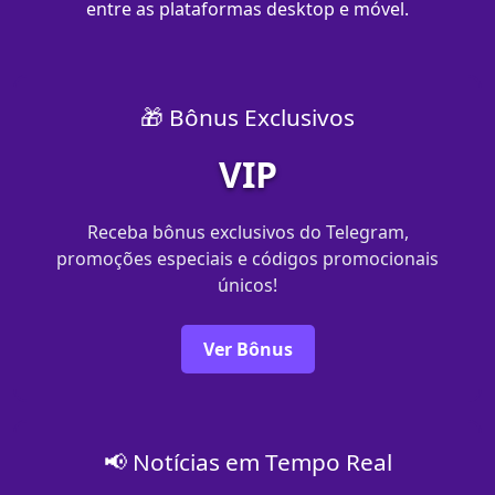
entre as plataformas desktop e móvel.
🎁 Bônus Exclusivos
VIP
Receba bônus exclusivos do Telegram,
promoções especiais e códigos promocionais
únicos!
Ver Bônus
📢 Notícias em Tempo Real