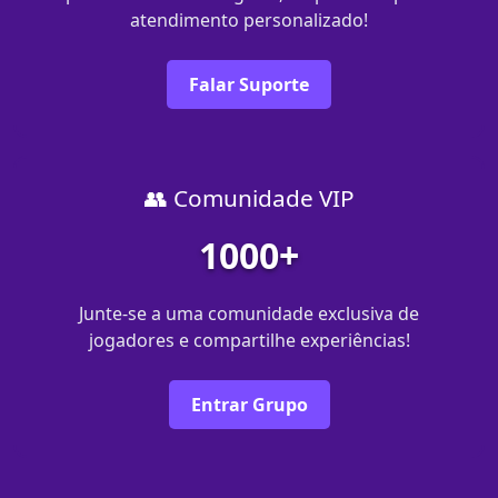
atendimento personalizado!
Falar Suporte
👥 Comunidade VIP
1000+
Junte-se a uma comunidade exclusiva de
jogadores e compartilhe experiências!
Entrar Grupo