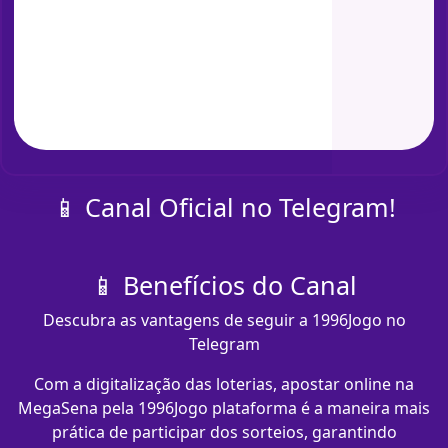
📱 Canal Oficial no Telegram!
📱 Benefícios do Canal
Descubra as vantagens de seguir a 1996Jogo no
Telegram
Com a digitalização das loterias, apostar online na
MegaSena pela 1996Jogo plataforma é a maneira mais
prática de participar dos sorteios, garantindo