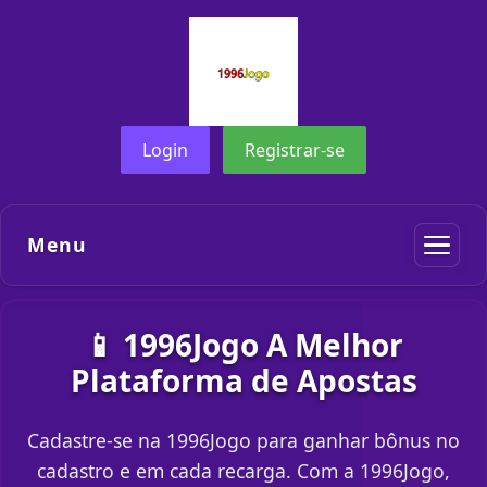
Login
Registrar-se
Menu
📱 1996Jogo A Melhor
Plataforma de Apostas
Cadastre-se na 1996Jogo para ganhar bônus no
cadastro e em cada recarga. Com a 1996Jogo,