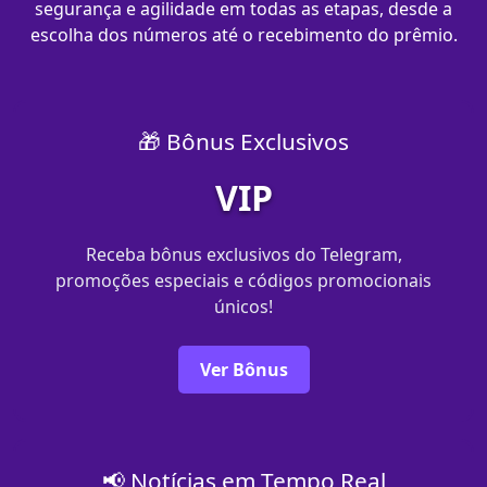
segurança e agilidade em todas as etapas, desde a
escolha dos números até o recebimento do prêmio.
🎁 Bônus Exclusivos
VIP
Receba bônus exclusivos do Telegram,
promoções especiais e códigos promocionais
únicos!
Ver Bônus
📢 Notícias em Tempo Real