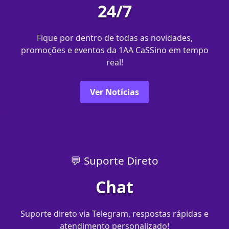
24/7
Fique por dentro de todas as novidades,
promoções e eventos da 1AA CaSSino em tempo
real!
Ver Notícias
💬 Suporte Direto
Chat
Suporte direto via Telegram, respostas rápidas e
atendimento personalizado!