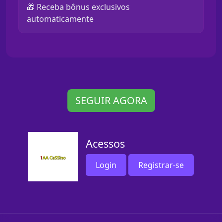
🎁 Receba bônus exclusivos
automaticamente
SEGUIR AGORA
Acessos
Login
Registrar-se