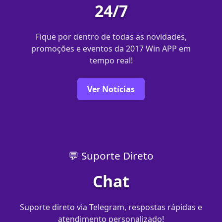
24/7
Fique por dentro de todas as novidades,
promoções e eventos da 2017 Win APP em
tempo real!
Ver Notícias
💬 Suporte Direto
Chat
Suporte direto via Telegram, respostas rápidas e
atendimento personalizado!