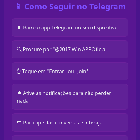
📱 Como Seguir no Telegram
📱 Baixe o app Telegram no seu dispositivo
🔍 Procure por "@2017 Win APPOficial"
👆 Toque em "Entrar" ou "Join"
🔔 Ative as notificações para não perder
nada
💬 Participe das conversas e interaja