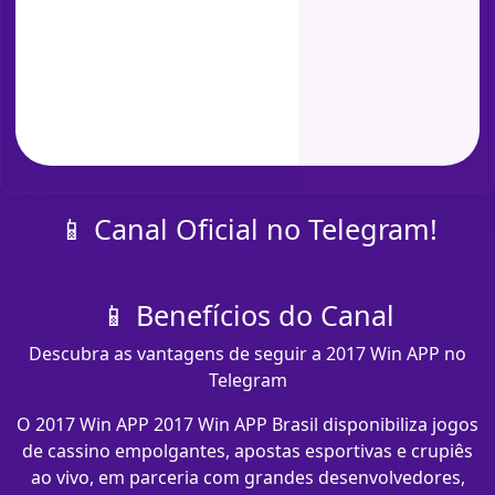
📱 Canal Oficial no Telegram!
📱 Benefícios do Canal
Descubra as vantagens de seguir a 2017 Win APP no
Telegram
O 2017 Win APP 2017 Win APP Brasil disponibiliza jogos
de cassino empolgantes, apostas esportivas e crupiês
ao vivo, em parceria com grandes desenvolvedores,