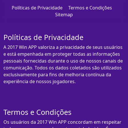
Políticas de Privacidade
Termos e Condições
Sitemap
Políticas de Privacidade
A 2017 Win APP valoriza a privacidade de seus usuários
e está empenhada em proteger todas as informações
pessoais fornecidas durante o uso de nossos canais de
comunicação. Todos os dados coletados são utilizados
exclusivamente para fins de melhoria contínua da
experiência de nossos jogadores.
Termos e Condições
Os usuários da 2017 Win APP concordam em respeitar