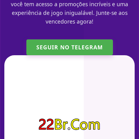
você tem acesso a promoções incríveis e uma
experiência de jogo inigualável. Junte-se aos
vencedores agora!
SEGUIR NO TELEGRAM