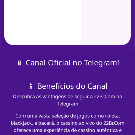
📱 Canal Oficial no Telegram!
📱 Benefícios do Canal
Descubra as vantagens de seguir a 22Br.Com no
Telegram
Com uma vasta seleção de jogos como roleta,
blackjack, e bacará, o cassino ao vivo do 22Br.Com
oferece uma experiência de cassino autêntica e