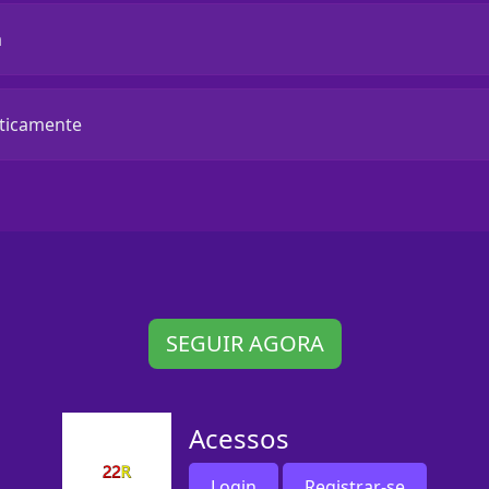
a
aticamente
SEGUIR AGORA
Acessos
Login
Registrar-se