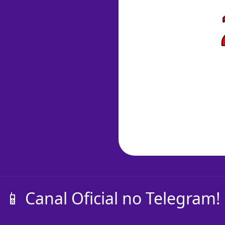
📱 Canal Oficial no Telegram!