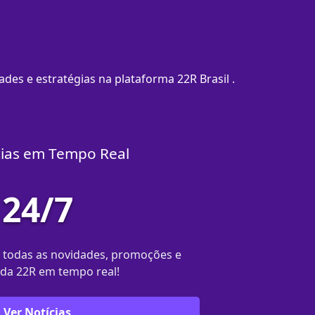
des e estratégias na plataforma 22R Brasil .
cias em Tempo Real
24/7
e todas as novidades, promoções e
 da 22R em tempo real!
Ver Notícias