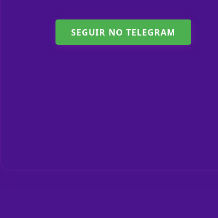
SEGUIR NO TELEGRAM