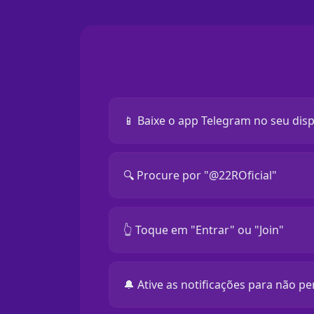
📱 Baixe o app Telegram no seu disp
🔍 Procure por "@22ROficial"
👆 Toque em "Entrar" ou "Join"
🔔 Ative as notificações para não p