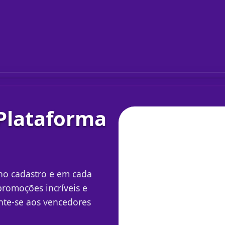
 Plataforma
no cadastro e em cada
promoções incríveis e
unte-se aos vencedores