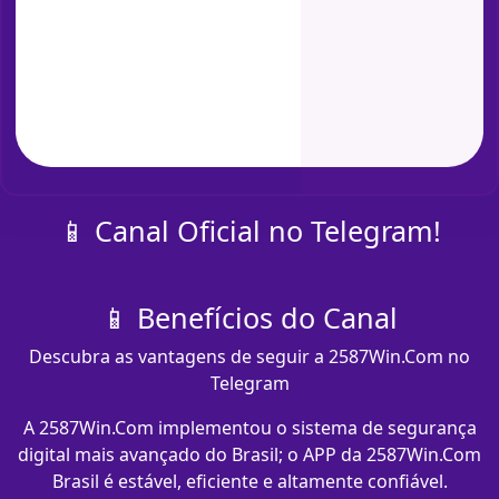
📱 Canal Oficial no Telegram!
📱 Benefícios do Canal
Descubra as vantagens de seguir a 2587Win.Com no
Telegram
A 2587Win.Com implementou o sistema de segurança
digital mais avançado do Brasil; o APP da 2587Win.Com
Brasil é estável, eficiente e altamente confiável.