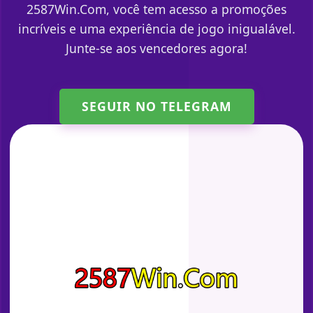
2587Win.Com, você tem acesso a promoções
incríveis e uma experiência de jogo inigualável.
Junte-se aos vencedores agora!
SEGUIR NO TELEGRAM