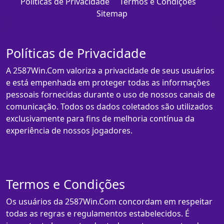
Políticas de Privacidade
Termos e Condições
Sitemap
Políticas de Privacidade
A 2587Win.Com valoriza a privacidade de seus usuários
e está empenhada em proteger todas as informações
pessoais fornecidas durante o uso de nossos canais de
comunicação. Todos os dados coletados são utilizados
exclusivamente para fins de melhoria contínua da
experiência de nossos jogadores.
Termos e Condições
Os usuários da 2587Win.Com concordam em respeitar
todas as regras e regulamentos estabelecidos. É