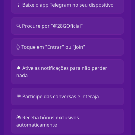
📱 Baixe o app Telegram no seu dispositivo
🔍 Procure por "@28GOficial"
👆 Toque em "Entrar" ou "Join"
🔔 Ative as notificações para não perder
nada
💬 Participe das conversas e interaja
🎁 Receba bônus exclusivos
automaticamente