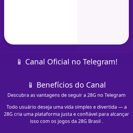
📱 Canal Oficial no Telegram!
📱 Benefícios do Canal
Descubra as vantagens de seguir a 28G no Telegram
Todo usuário deseja uma vida simples e divertida — a
28G cria uma plataforma justa e confiável para alcançar
isso com os jogos da 28G Brasil .