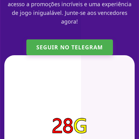
acesso a promoções incríveis e uma experiência
de jogo inigualável. Junte-se aos vencedores
agora!
SEGUIR NO TELEGRAM