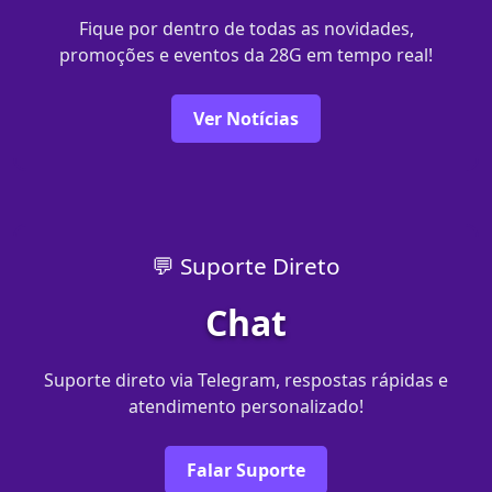
Fique por dentro de todas as novidades,
promoções e eventos da 28G em tempo real!
Ver Notícias
💬 Suporte Direto
Chat
Suporte direto via Telegram, respostas rápidas e
atendimento personalizado!
Falar Suporte