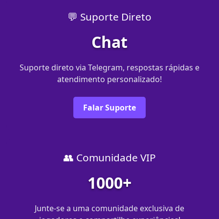
💬 Suporte Direto
Chat
Suporte direto via Telegram, respostas rápidas e
atendimento personalizado!
Falar Suporte
👥 Comunidade VIP
1000+
Junte-se a uma comunidade exclusiva de