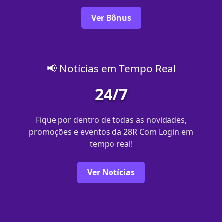
Ver Bônus
📢 Notícias em Tempo Real
24/7
Fique por dentro de todas as novidades,
promoções e eventos da 28R Com Login em
tempo real!
Ver Notícias