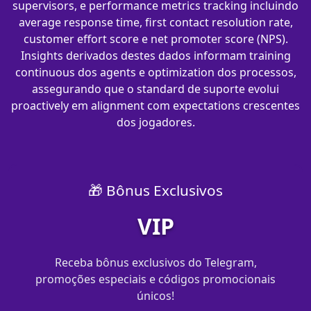
supervisors, e performance metrics tracking incluindo
average response time, first contact resolution rate,
customer effort score e net promoter score (NPS).
Insights derivados destes dados informam training
continuous dos agents e optimization dos processos,
assegurando que o standard de suporte evolui
proactively em alignment com expectations crescentes
dos jogadores.
🎁 Bônus Exclusivos
VIP
Receba bônus exclusivos do Telegram,
promoções especiais e códigos promocionais
únicos!