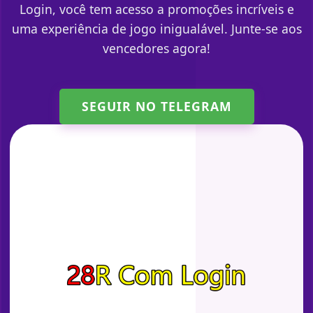
Login, você tem acesso a promoções incríveis e
uma experiência de jogo inigualável. Junte-se aos
vencedores agora!
SEGUIR NO TELEGRAM