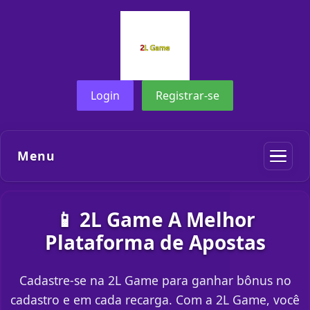
Login
Registrar-se
Menu
📱 2L Game A Melhor
Plataforma de Apostas
Cadastre-se na 2L Game para ganhar bônus no
cadastro e em cada recarga. Com a 2L Game, você