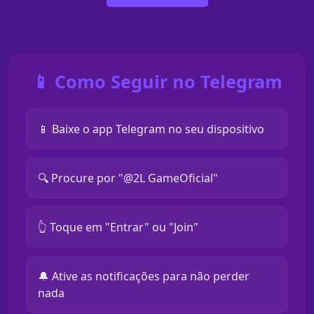
📱 Como Seguir no Telegram
📱 Baixe o app Telegram no seu dispositivo
🔍 Procure por "@2L GameOficial"
👆 Toque em "Entrar" ou "Join"
🔔 Ative as notificações para não perder
nada