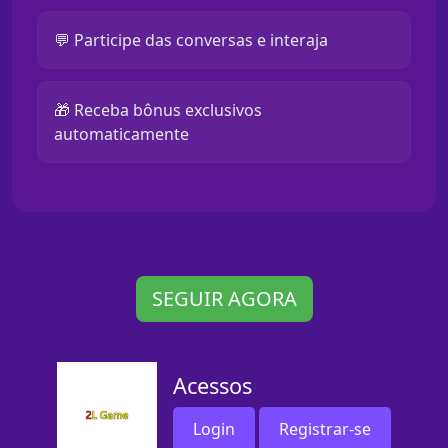
💬 Participe das conversas e interaja
🎁 Receba bônus exclusivos
automaticamente
SEGUIR AGORA
Acessos
Login
Registrar-se