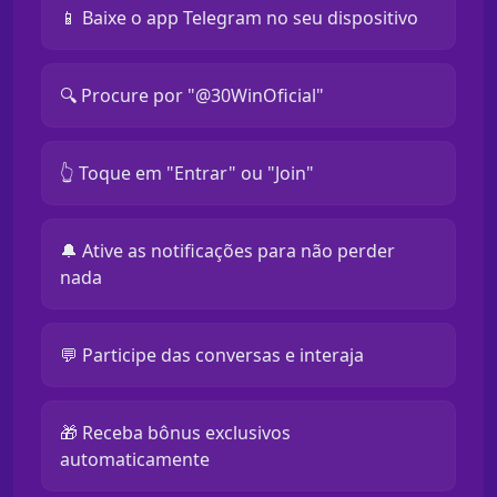
📱 Baixe o app Telegram no seu dispositivo
🔍 Procure por "@30WinOficial"
👆 Toque em "Entrar" ou "Join"
🔔 Ative as notificações para não perder
nada
💬 Participe das conversas e interaja
🎁 Receba bônus exclusivos
automaticamente