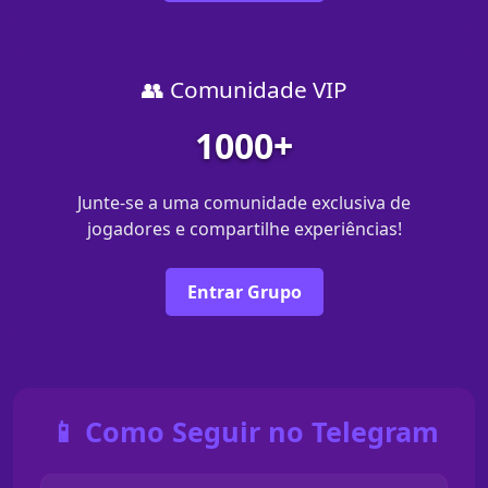
👥 Comunidade VIP
1000+
Junte-se a uma comunidade exclusiva de
jogadores e compartilhe experiências!
Entrar Grupo
📱 Como Seguir no Telegram