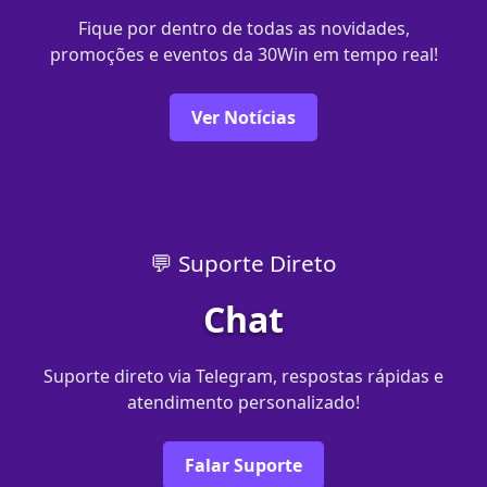
Fique por dentro de todas as novidades,
promoções e eventos da 30Win em tempo real!
Ver Notícias
💬 Suporte Direto
Chat
Suporte direto via Telegram, respostas rápidas e
atendimento personalizado!
Falar Suporte