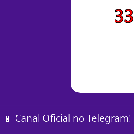
📱 Canal Oficial no Telegram!