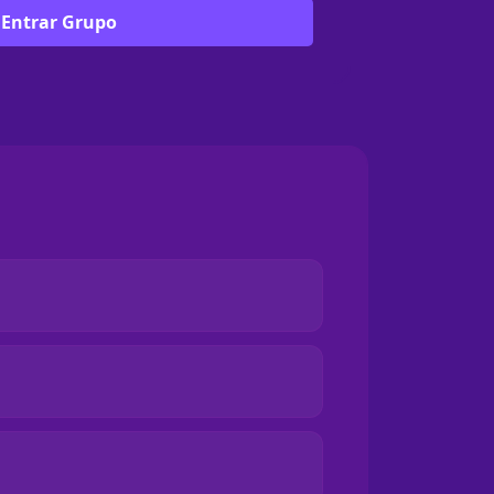
Entrar Grupo