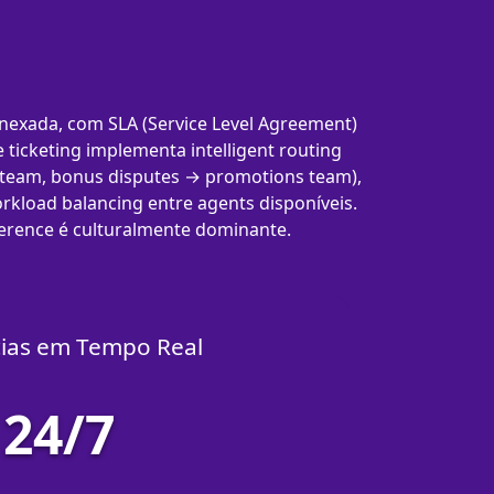
exada, com SLA (Service Level Agreement)
 ticketing implementa intelligent routing
e team, bonus disputes → promotions team),
orkload balancing entre agents disponíveis.
ference é culturalmente dominante.
cias em Tempo Real
24/7