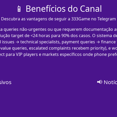
📱 Benefícios do Canal
Descubra as vantagens de seguir a 333Game no Telegram
ara queries não-urgentes ou que requerem documentação an
ução target de <24 horas para 90% dos casos. O sistema de
l issues → technical specialists, payment queries → financ
h-value queries, escalated complaints recebem priority), e w
rect para VIP players e markets específicos onde phone pre
sivos
📢 Notí