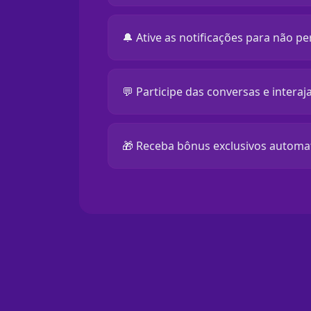
🔔 Ative as notificações para não p
💬 Participe das conversas e interaj
🎁 Receba bônus exclusivos autom