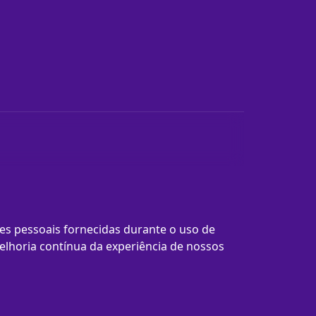
es pessoais fornecidas durante o uso de
elhoria contínua da experiência de nossos