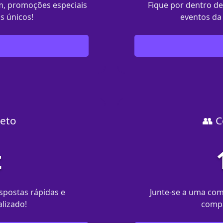
m, promoções especiais
Fique por dentro d
s únicos!
eventos da
reto
👥 
t
espostas rápidas e
Junte-se a uma com
lizado!
compa