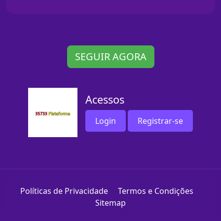
SEGUIR AGORA
Acessos
Login
Registrar-se
Políticas de Privacidade
Termos e Condições
Sitemap