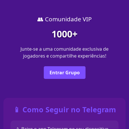
👥 Comunidade VIP
1000+
Junte-se a uma comunidade exclusiva de
jogadores e compartilhe experiências!
Entrar Grupo
📱 Como Seguir no Telegram