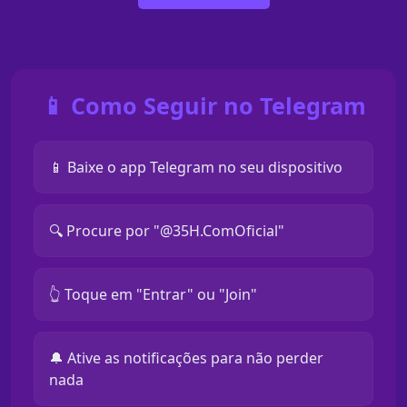
📱 Como Seguir no Telegram
📱 Baixe o app Telegram no seu dispositivo
🔍 Procure por "@35H.ComOficial"
👆 Toque em "Entrar" ou "Join"
🔔 Ative as notificações para não perder
nada