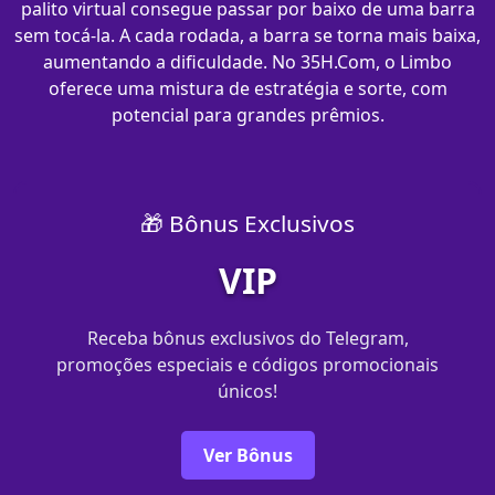
palito virtual consegue passar por baixo de uma barra
sem tocá-la. A cada rodada, a barra se torna mais baixa,
aumentando a dificuldade. No 35H.Com, o Limbo
oferece uma mistura de estratégia e sorte, com
potencial para grandes prêmios.
🎁 Bônus Exclusivos
VIP
Receba bônus exclusivos do Telegram,
promoções especiais e códigos promocionais
únicos!
Ver Bônus