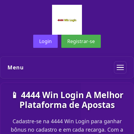
Login
Registrar-se
Menu
📱 4444 Win Login A Melhor
Plataforma de Apostas
Cadastre-se na 4444 Win Login para ganhar
bônus no cadastro e em cada recarga. Com a