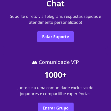
Chat
Suporte direto via Telegram, respostas rápidas e
atendimento personalizado!
Falar Suporte
👥 Comunidade VIP
1000+
Junte-se a uma comunidade exclusiva de
jogadores e compartilhe experiências!
Entrar Grupo