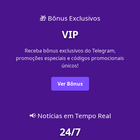
🎁 Bônus Exclusivos
VIP
Receba bônus exclusivos do Telegram,
promoções especiais e códigos promocionais
únicos!
Ver Bônus
📢 Notícias em Tempo Real
24/7