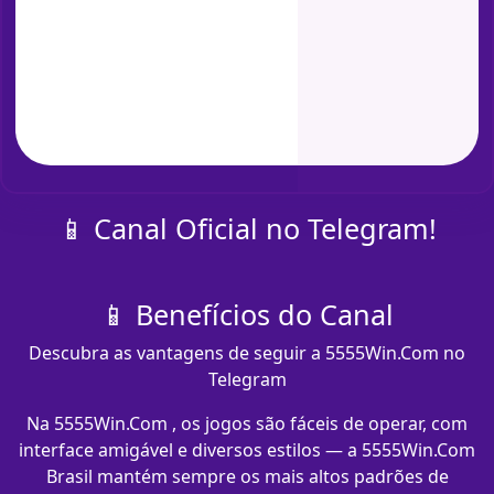
📱 Canal Oficial no Telegram!
📱 Benefícios do Canal
Descubra as vantagens de seguir a 5555Win.Com no
Telegram
Na 5555Win.Com , os jogos são fáceis de operar, com
interface amigável e diversos estilos — a 5555Win.Com
Brasil mantém sempre os mais altos padrões de