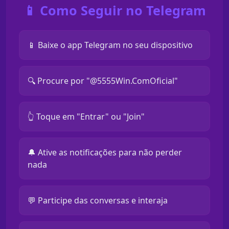
📱 Como Seguir no Telegram
📱 Baixe o app Telegram no seu dispositivo
🔍 Procure por "@5555Win.ComOficial"
👆 Toque em "Entrar" ou "Join"
🔔 Ative as notificações para não perder
nada
💬 Participe das conversas e interaja