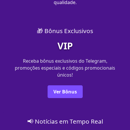
qualidade.
🎁 Bônus Exclusivos
VIP
Receba bônus exclusivos do Telegram,
promoções especiais e códigos promocionais
únicos!
Ver Bônus
📢 Notícias em Tempo Real