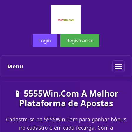
Login
Registrar-se
Menu
📱 5555Win.Com A Melhor
Plataforma de Apostas
Cadastre-se na 5555Win.Com para ganhar bônus
no cadastro e em cada recarga. Com a