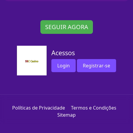
SEGUIR AGORA
Acessos
Login
Registrar-se
Políticas de Privacidade
Termos e Condições
Sitemap