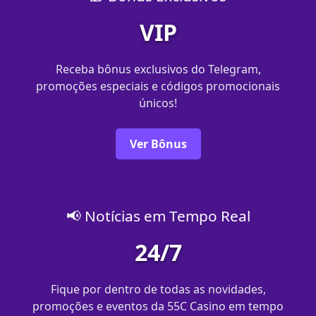
VIP
Receba bônus exclusivos do Telegram,
promoções especiais e códigos promocionais
únicos!
Ver Bônus
📢 Notícias em Tempo Real
24/7
Fique por dentro de todas as novidades,
promoções e eventos da 55C Casino em tempo