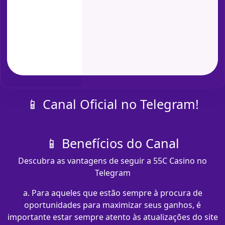
📱 Canal Oficial no Telegram!
📱 Benefícios do Canal
Descubra as vantagens de seguir a 55C Casino no
Telegram
a. Para aqueles que estão sempre à procura de
oportunidades para maximizar seus ganhos, é
importante estar sempre atento às atualizações do site