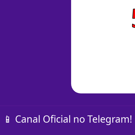
📱 Canal Oficial no Telegram!