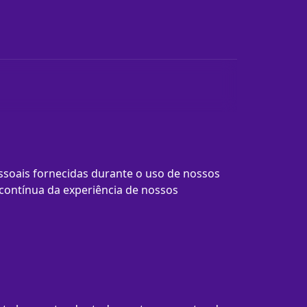
ssoais fornecidas durante o uso de nossos
 contínua da experiência de nossos