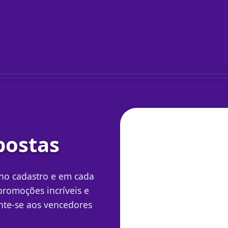
postas
no cadastro e em cada
promoções incríveis e
unte-se aos vencedores