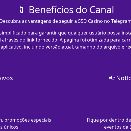
📱 Benefícios do Canal
Descubra as vantagens de seguir a 55D Casino no Telegra
mplificado para garantir que qualquer usuário possa instal
 através do link fornecido. A página foi otimizada para c
aplicativo, incluindo versão atual, tamanho do arquivo e re
sivos
📢 Notí
m, promoções especiais
Fique por dentro d
s únicos!
eventos da 