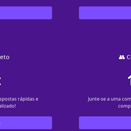
reto
👥 
t
espostas rápidas e
Junte-se a uma com
lizado!
compa
e