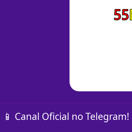
📱 Canal Oficial no Telegram!