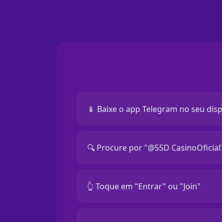
📱 Baixe o app Telegram no seu disp
🔍 Procure por "@55D CasinoOficial
👆 Toque em "Entrar" ou "Join"