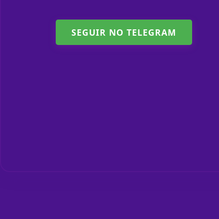
SEGUIR NO TELEGRAM