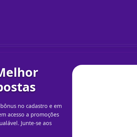
Melhor
postas
 bônus no cadastro e em
tem acesso a promoções
ualável. Junte-se aos