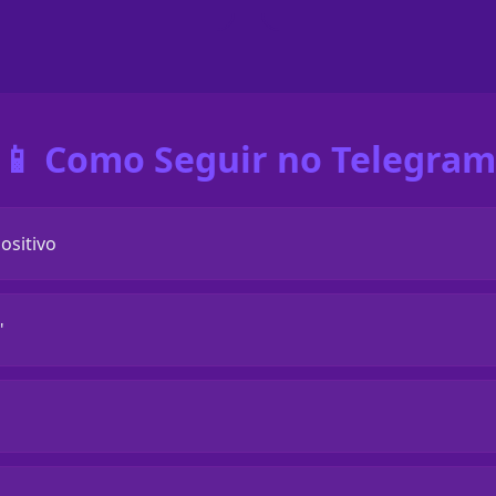
📱 Como Seguir no Telegram
ositivo
"