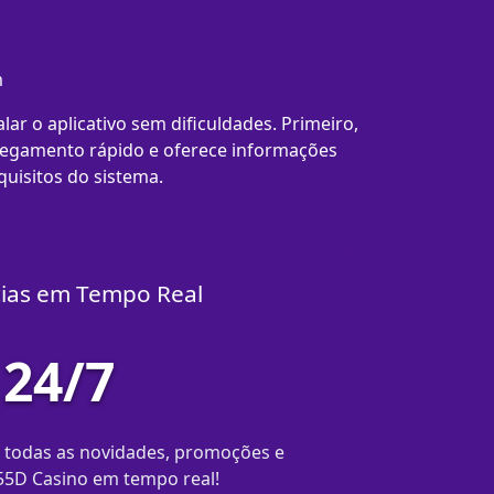
m
ar o aplicativo sem dificuldades. Primeiro,
arregamento rápido e oferece informações
quisitos do sistema.
cias em Tempo Real
24/7
e todas as novidades, promoções e
55D Casino em tempo real!