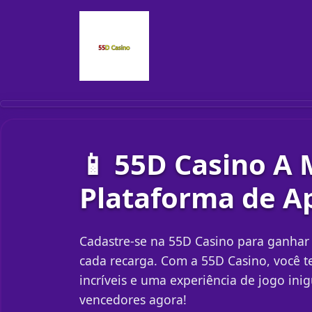
📱 55D Casino A 
Plataforma de A
Cadastre-se na 55D Casino para ganhar
cada recarga. Com a 55D Casino, você 
incríveis e uma experiência de jogo inig
vencedores agora!