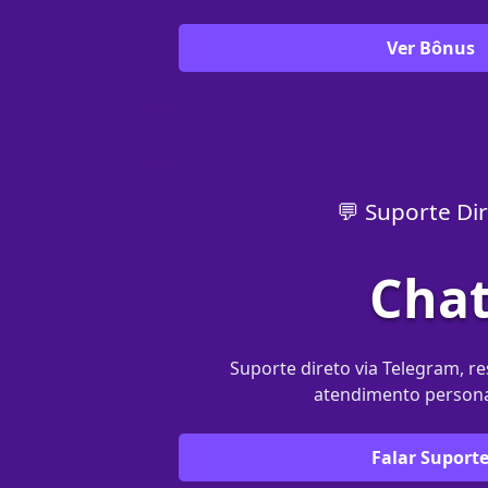
Ver Bônus
💬 Suporte Di
Cha
Suporte direto via Telegram, r
atendimento persona
Falar Suport