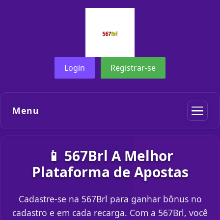
Login
Registrar-se
Menu
📱 567Brl A Melhor
Plataforma de Apostas
Cadastre-se na 567Brl para ganhar bônus no
cadastro e em cada recarga. Com a 567Brl, você