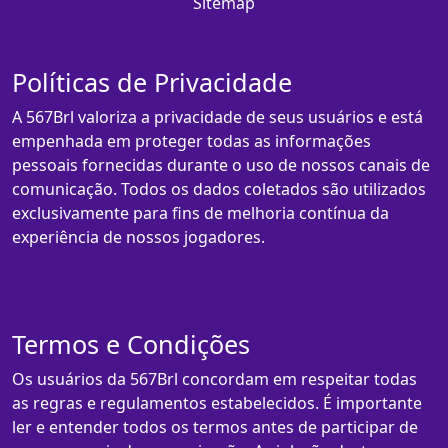
Sitemap
Políticas de Privacidade
A 567Brl valoriza a privacidade de seus usuários e está
empenhada em proteger todas as informações
pessoais fornecidas durante o uso de nossos canais de
comunicação. Todos os dados coletados são utilizados
exclusivamente para fins de melhoria contínua da
experiência de nossos jogadores.
Termos e Condições
Os usuários da 567Brl concordam em respeitar todas
as regras e regulamentos estabelecidos. É importante
ler e entender todos os termos antes de participar de