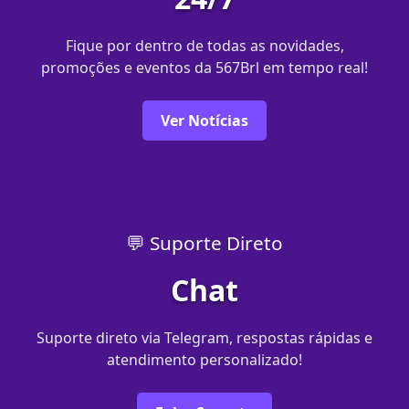
Fique por dentro de todas as novidades,
promoções e eventos da 567Brl em tempo real!
Ver Notícias
💬 Suporte Direto
Chat
Suporte direto via Telegram, respostas rápidas e
atendimento personalizado!