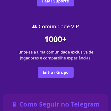
Falar Suporte
👥 Comunidade VIP
1000+
Junte-se a uma comunidade exclusiva de
jogadores e compartilhe experiências!
Entrar Grupo
📱 Como Seguir no Telegram