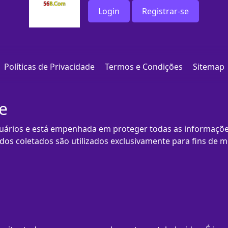
Login
Registrar-se
Políticas de Privacidade
Termos e Condições
Sitemap
de
suários e está empenhada em proteger todas as informaçõe
os coletados são utilizados exclusivamente para fins de m