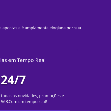
de apostas e é amplamente elogiada por sua
cias em Tempo Real
24/7
e todas as novidades, promoções e
 56B.Com em tempo real!