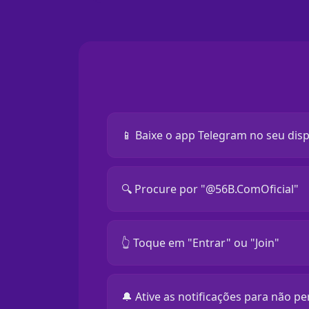
📱 Baixe o app Telegram no seu disp
🔍 Procure por "@56B.ComOficial"
👆 Toque em "Entrar" ou "Join"
🔔 Ative as notificações para não p