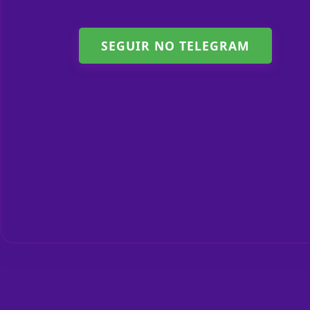
SEGUIR NO TELEGRAM