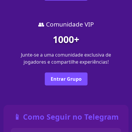
👥 Comunidade VIP
1000+
Junte-se a uma comunidade exclusiva de
jogadores e compartilhe experiências!
Entrar Grupo
📱 Como Seguir no Telegram