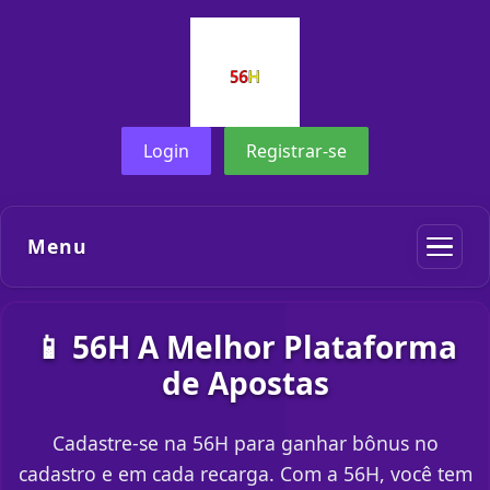
Login
Registrar-se
Menu
📱 56H A Melhor Plataforma
de Apostas
Cadastre-se na 56H para ganhar bônus no
cadastro e em cada recarga. Com a 56H, você tem