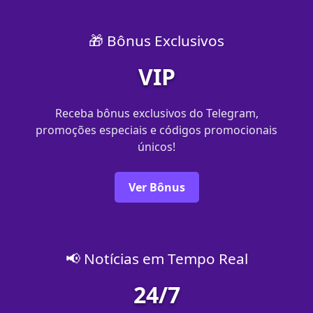
🎁 Bônus Exclusivos
VIP
Receba bônus exclusivos do Telegram,
promoções especiais e códigos promocionais
únicos!
Ver Bônus
📢 Notícias em Tempo Real
24/7