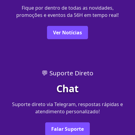
Fique por dentro de todas as novidades,
promoções e eventos da 56H em tempo real!
Ver Notícias
💬 Suporte Direto
Chat
Suporte direto via Telegram, respostas rápidas e
atendimento personalizado!
Falar Suporte