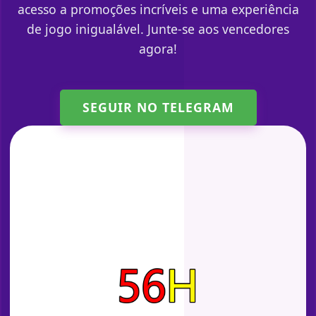
acesso a promoções incríveis e uma experiência
de jogo inigualável. Junte-se aos vencedores
agora!
SEGUIR NO TELEGRAM