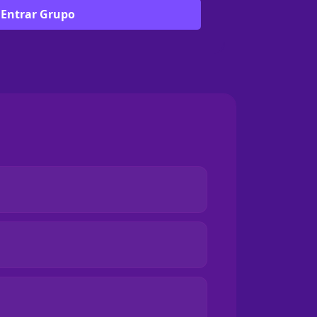
Entrar Grupo