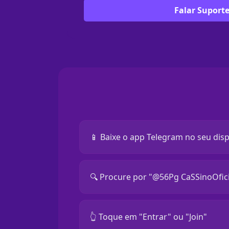
Falar Suport
📱 Baixe o app Telegram no seu disp
🔍 Procure por "@56Pg CaSSinoOfici
👆 Toque em "Entrar" ou "Join"