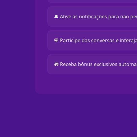
🔔 Ative as notificações para não p
💬 Participe das conversas e interaj
🎁 Receba bônus exclusivos autom