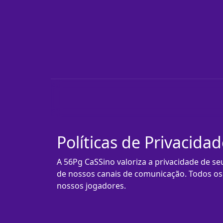
Políticas de Privacida
A 56Pg CaSSino valoriza a privacidade de s
de nossos canais de comunicação. Todos os 
nossos jogadores.