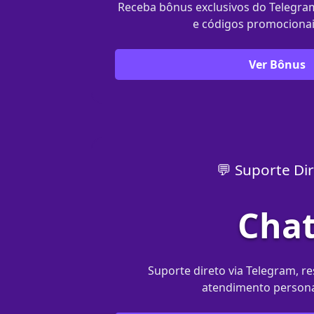
Receba bônus exclusivos do Telegra
e códigos promocionai
Ver Bônus
💬 Suporte Di
Cha
Suporte direto via Telegram, r
atendimento persona