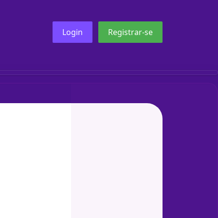
Login
Registrar-se