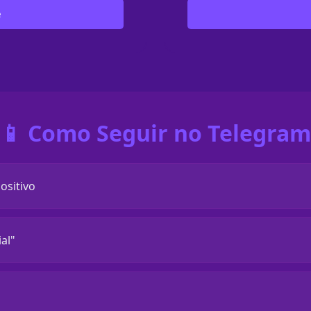
e
📱 Como Seguir no Telegram
ositivo
al"