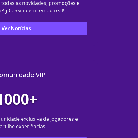
e todas as novidades, promoções e
6Pg CaSSino em tempo real!
Ver Notícias
Comunidade VIP
1000+
unidade exclusiva de jogadores e
rtilhe experiências!