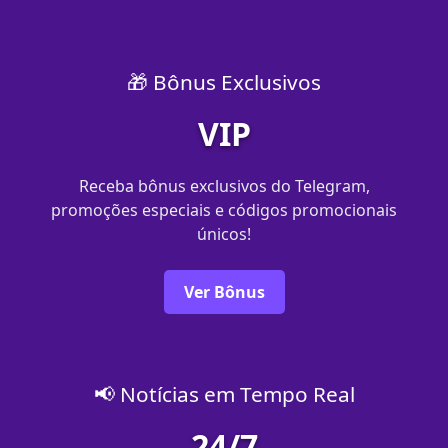
🎁 Bônus Exclusivos
VIP
Receba bônus exclusivos do Telegram,
promoções especiais e códigos promocionais
únicos!
Ver Bônus
📢 Notícias em Tempo Real
24/7