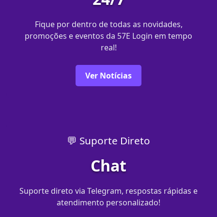
Fique por dentro de todas as novidades,
promoções e eventos da 57E Login em tempo
real!
Ver Notícias
💬 Suporte Direto
Chat
Suporte direto via Telegram, respostas rápidas e
atendimento personalizado!