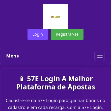
Login
Registrar-se
Menu
📱 57E Login A Melhor
Plataforma de Apostas
Cadastre-se na 57E Login para ganhar bônus no
cadastro e em cada recarga. Com a 57E Login,