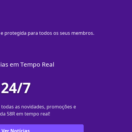
 e protegida para todos os seus membros.
cias em Tempo Real
24/7
e todas as novidades, promoções e
 da 58R em tempo real!
Ver Notícias