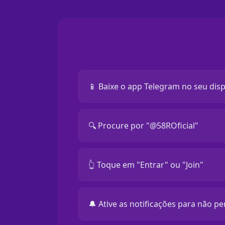
📱 Baixe o app Telegram no seu disp
🔍 Procure por "@58ROficial"
👆 Toque em "Entrar" ou "Join"
🔔 Ative as notificações para não p