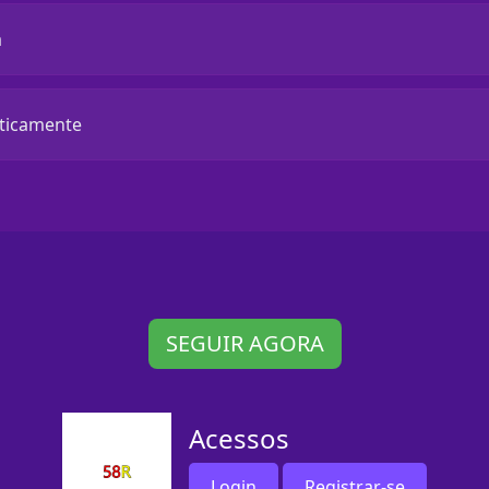
a
aticamente
SEGUIR AGORA
Acessos
Login
Registrar-se