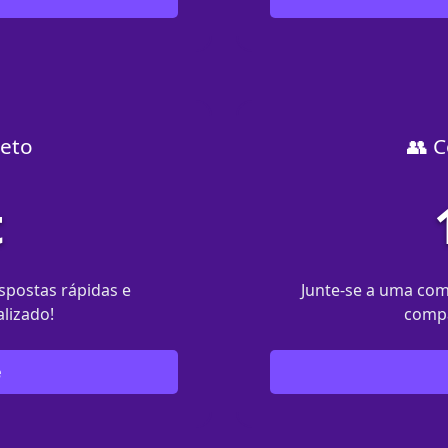
reto
👥 
t
espostas rápidas e
Junte-se a uma com
lizado!
compa
e