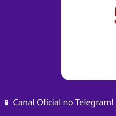
📱 Canal Oficial no Telegram!