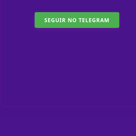
SEGUIR NO TELEGRAM