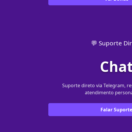
💬 Suporte Di
Cha
Suporte direto via Telegram, r
atendimento persona
Falar Suport