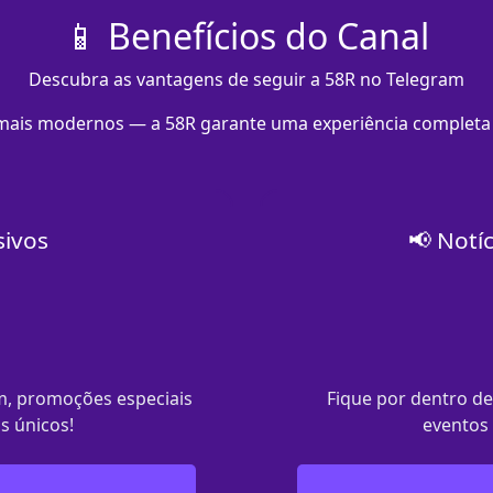
📱 Benefícios do Canal
Descubra as vantagens de seguir a 58R no Telegram
s mais modernos — a 58R garante uma experiência completa
sivos
📢 Notí
m, promoções especiais
Fique por dentro d
s únicos!
eventos