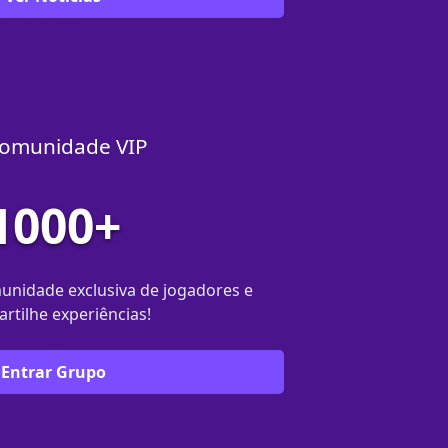
Comunidade VIP
1000+
unidade exclusiva de jogadores e
rtilhe experiências!
Entrar Grupo