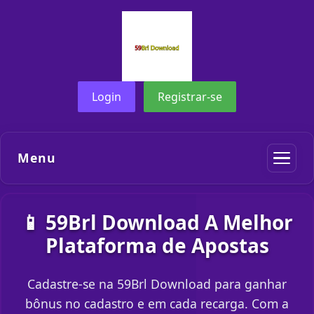
Login
Registrar-se
Menu
📱 59Brl Download A Melhor
Plataforma de Apostas
Cadastre-se na 59Brl Download para ganhar
bônus no cadastro e em cada recarga. Com a