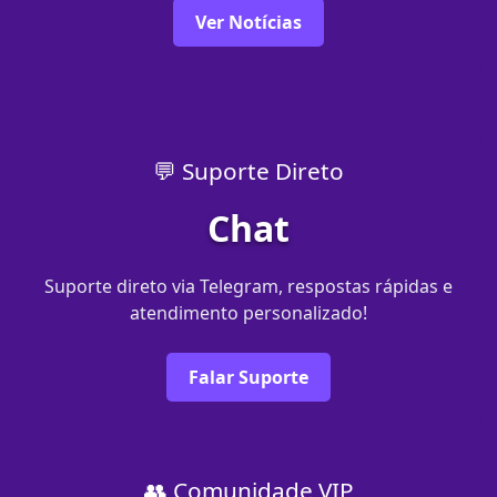
Ver Notícias
💬 Suporte Direto
Chat
Suporte direto via Telegram, respostas rápidas e
atendimento personalizado!
Falar Suporte
👥 Comunidade VIP