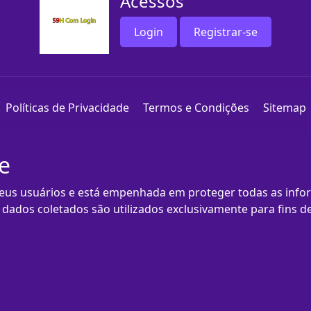
Acessos
Login
Registrar-se
Políticas de Privacidade
Termos e Condições
Sitemap
de
 seus usuários e está empenhada em proteger todas as info
dados coletados são utilizados exclusivamente para fins d