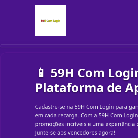
📱 59H Com Logi
Plataforma de A
Cadastre-se na 59H Com Login para gan
em cada recarga. Com a 59H Com Login,
promoções incríveis e uma experiência d
Junte-se aos vencedores agora!