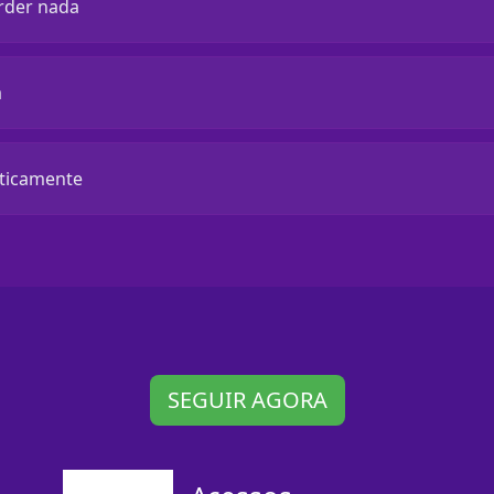
erder nada
a
aticamente
SEGUIR AGORA