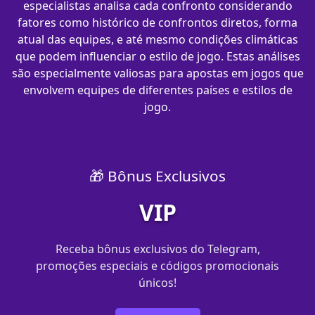
especialistas analisa cada confronto considerando
fatores como histórico de confrontos diretos, forma
atual das equipes, e até mesmo condições climáticas
que podem influenciar o estilo de jogo. Estas análises
são especialmente valiosas para apostas em jogos que
envolvem equipes de diferentes países e estilos de
jogo.
🎁 Bônus Exclusivos
VIP
Receba bônus exclusivos do Telegram,
promoções especiais e códigos promocionais
únicos!