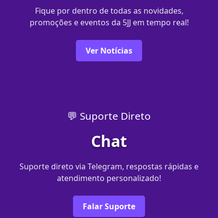
Fique por dentro de todas as novidades,
promoções e eventos da 5JJ em tempo real!
Ver Notícias
💬 Suporte Direto
Chat
Suporte direto via Telegram, respostas rápidas e
atendimento personalizado!
Falar Suporte