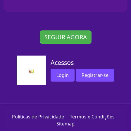
SEGUIR AGORA
Acessos
Login
Registrar-se
Políticas de Privacidade
Termos e Condições
Sitemap