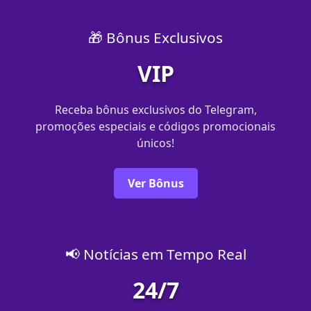
🎁 Bônus Exclusivos
VIP
Receba bônus exclusivos do Telegram,
promoções especiais e códigos promocionais
únicos!
Ver Bônus
📢 Notícias em Tempo Real
24/7