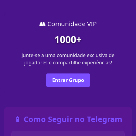
👥 Comunidade VIP
1000+
Junte-se a uma comunidade exclusiva de
jogadores e compartilhe experiências!
Entrar Grupo
📱 Como Seguir no Telegram