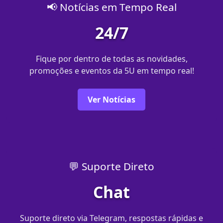
📢 Notícias em Tempo Real
24/7
Fique por dentro de todas as novidades,
promoções e eventos da 5U em tempo real!
Ver Notícias
💬 Suporte Direto
Chat
Suporte direto via Telegram, respostas rápidas e