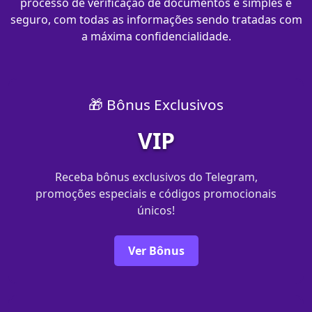
processo de verificação de documentos é simples e
seguro, com todas as informações sendo tratadas com
a máxima confidencialidade.
🎁 Bônus Exclusivos
VIP
Receba bônus exclusivos do Telegram,
promoções especiais e códigos promocionais
únicos!
Ver Bônus