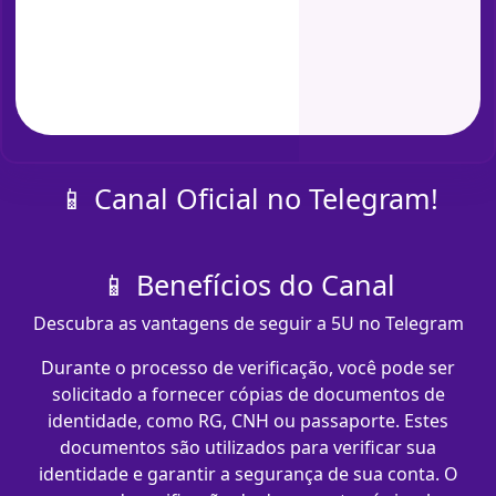
📱 Canal Oficial no Telegram!
📱 Benefícios do Canal
Descubra as vantagens de seguir a 5U no Telegram
Durante o processo de verificação, você pode ser
solicitado a fornecer cópias de documentos de
identidade, como RG, CNH ou passaporte. Estes
documentos são utilizados para verificar sua
identidade e garantir a segurança de sua conta. O