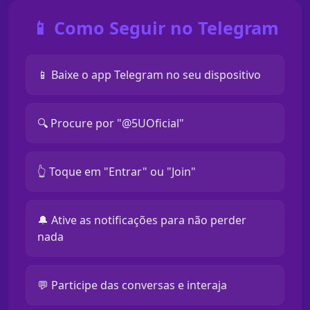
📱 Como Seguir no Telegram
📱 Baixe o app Telegram no seu dispositivo
🔍 Procure por "@5UOficial"
👆 Toque em "Entrar" ou "Join"
🔔 Ative as notificações para não perder
nada
💬 Participe das conversas e interaja