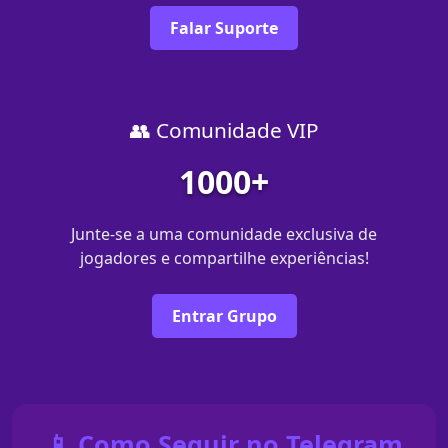
Falar Suporte
👥 Comunidade VIP
1000+
Junte-se a uma comunidade exclusiva de
jogadores e compartilhe experiências!
Entrar Grupo
📱 Como Seguir no Telegram