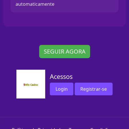
automaticamente
SEGUIR AGORA
Acessos
Login
Registrar-se