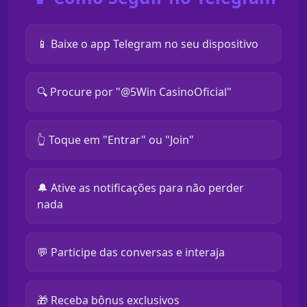
📱 Baixe o app Telegram no seu dispositivo
🔍 Procure por "@5Win CasinoOficial"
👆 Toque em "Entrar" ou "Join"
🔔 Ative as notificações para não perder
nada
💬 Participe das conversas e interaja
🎁 Receba bônus exclusivos