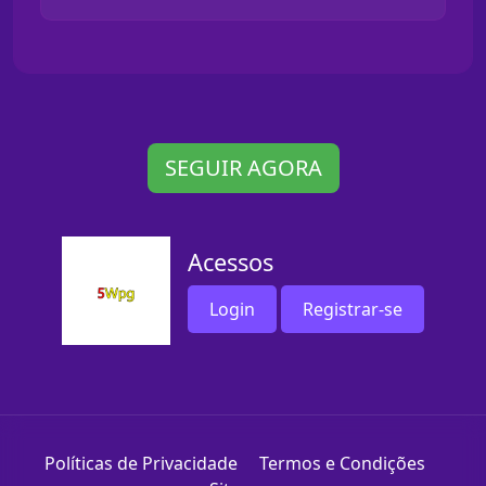
SEGUIR AGORA
Acessos
Login
Registrar-se
Políticas de Privacidade
Termos e Condições