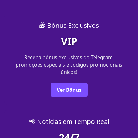
🎁 Bônus Exclusivos
VIP
Receba bônus exclusivos do Telegram,
promoções especiais e códigos promocionais
únicos!
Ver Bônus
📢 Notícias em Tempo Real
24/7