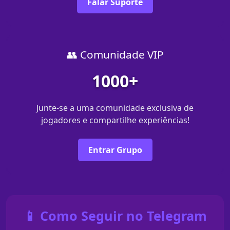
Falar Suporte
👥 Comunidade VIP
1000+
Junte-se a uma comunidade exclusiva de
jogadores e compartilhe experiências!
Entrar Grupo
📱 Como Seguir no Telegram