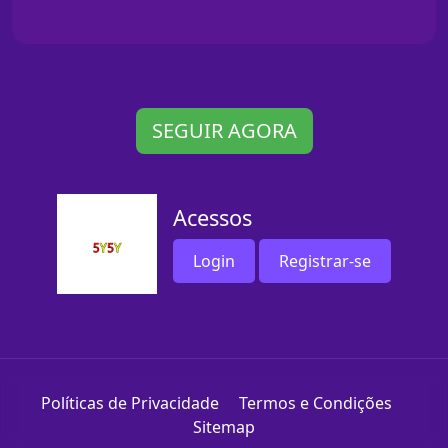
SEGUIR AGORA
Acessos
Login
Registrar-se
Políticas de Privacidade
Termos e Condições
Sitemap