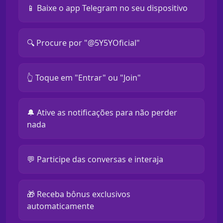
📱 Baixe o app Telegram no seu dispositivo
🔍 Procure por "@5Y5YOficial"
👆 Toque em "Entrar" ou "Join"
🔔 Ative as notificações para não perder
nada
💬 Participe das conversas e interaja
🎁 Receba bônus exclusivos
automaticamente