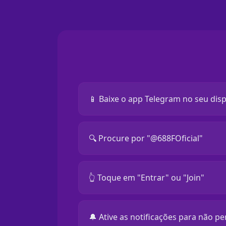
📱 Baixe o app Telegram no seu disp
🔍 Procure por "@688FOficial"
👆 Toque em "Entrar" ou "Join"
🔔 Ative as notificações para não p