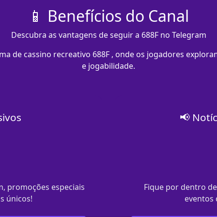
📱 Benefícios do Canal
Descubra as vantagens de seguir a 688F no Telegram
forma de cassino recreativo 688F , onde os jogadores expl
e jogabilidade.
sivos
📢 Notí
m, promoções especiais
Fique por dentro d
s únicos!
eventos 