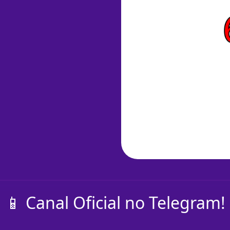
📱 Canal Oficial no Telegram!