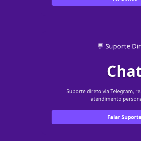
💬 Suporte Di
Cha
Suporte direto via Telegram, r
atendimento persona
Falar Suport