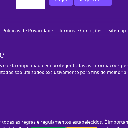
Políticas de Privacidade
Termos e Condições
Sitemap
de
ios e está empenhada em proteger todas as informações pe
tados são utilizados exclusivamente para fins de melhoria
todas as regras e regulamentos estabelecidos. É importan