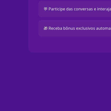
💬 Participe das conversas e interaj
🎁 Receba bônus exclusivos autom