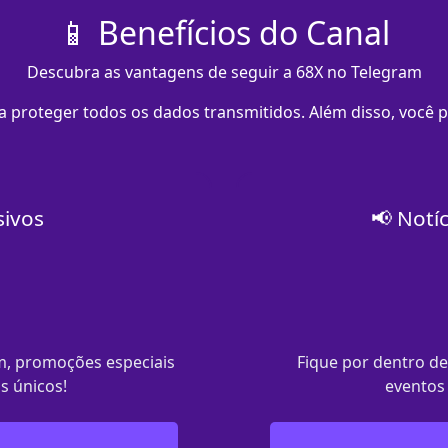
📱 Benefícios do Canal
Descubra as vantagens de seguir a 68X no Telegram
para proteger todos os dados transmitidos. Além disso, você
sivos
📢 Notí
m, promoções especiais
Fique por dentro d
s únicos!
eventos