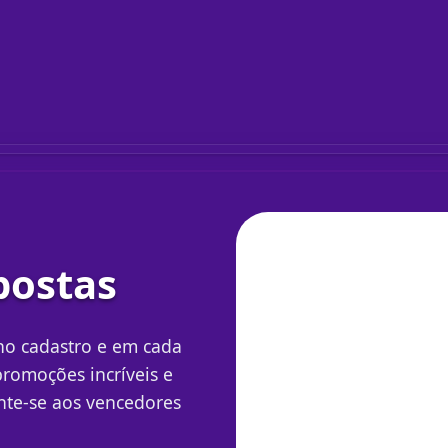
postas
no cadastro e em cada
promoções incríveis e
unte-se aos vencedores