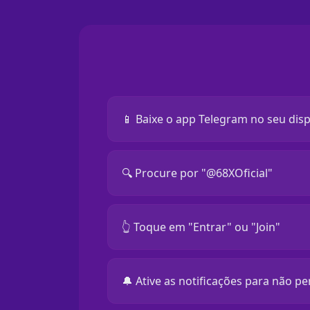
📱 Baixe o app Telegram no seu disp
🔍 Procure por "@68XOficial"
👆 Toque em "Entrar" ou "Join"
🔔 Ative as notificações para não p