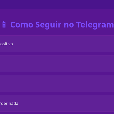
📱 Como Seguir no Telegram
ositivo
erder nada