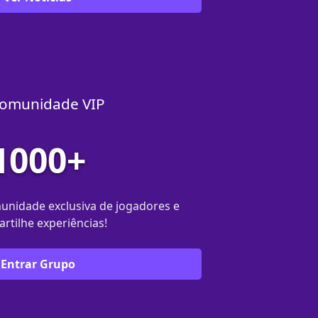
Comunidade VIP
1000+
unidade exclusiva de jogadores e
rtilhe experiências!
Entrar Grupo