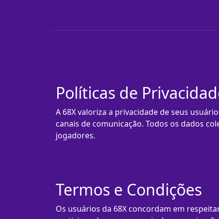
Políticas de Privacida
A 68X valoriza a privacidade de seus usuár
canais de comunicação. Todos os dados cole
jogadores.
Termos e Condições
Os usuários da 68X concordam em respeitar 