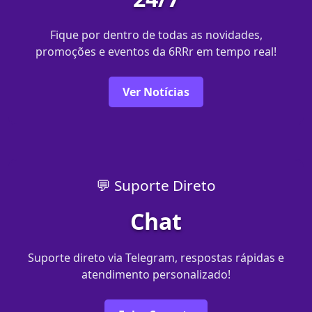
Fique por dentro de todas as novidades,
promoções e eventos da 6RRr em tempo real!
Ver Notícias
💬 Suporte Direto
Chat
Suporte direto via Telegram, respostas rápidas e
atendimento personalizado!