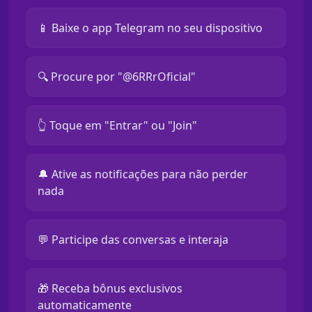
📱 Baixe o app Telegram no seu dispositivo
🔍 Procure por "@6RRrOficial"
👆 Toque em "Entrar" ou "Join"
🔔 Ative as notificações para não perder
nada
💬 Participe das conversas e interaja
🎁 Receba bônus exclusivos
automaticamente