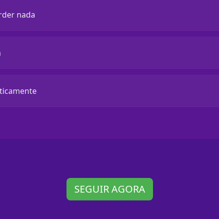
erder nada
a
aticamente
SEGUIR AGORA