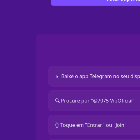
📱 Baixe o app Telegram no seu disp
🔍 Procure por "@7075 VipOficial"
👆 Toque em "Entrar" ou "Join"