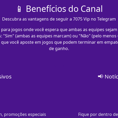
📱 Benefícios do Canal
Descubra as vantagens de seguir a 7075 Vip no Telegram
 para jogos onde você espera que ambas as equipes sejam
es: "Sim" (ambas as equipes marcam) ou "Não" (pelo menos 
e que você aposte em jogos que podem terminar em empat
de ganho.
sivos
📢 Notí
m, promoções especiais
Fique por dentro d