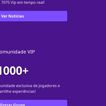
 7075 Vip em tempo real!
Ver Notícias
Comunidade VIP
1000+
unidade exclusiva de jogadores e
rtilhe experiências!
Entrar Grupo