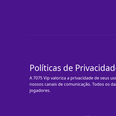
Políticas de Privacida
A 7075 Vip valoriza a privacidade de seus 
nossos canais de comunicação. Todos os dad
jogadores.