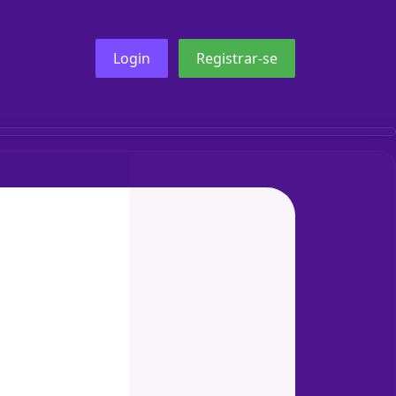
Login
Registrar-se