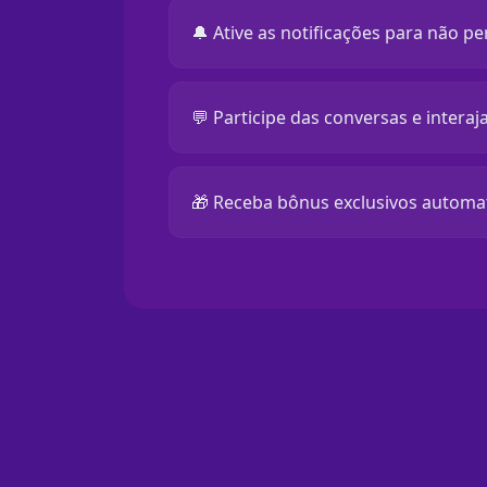
🔔 Ative as notificações para não p
💬 Participe das conversas e interaj
🎁 Receba bônus exclusivos autom