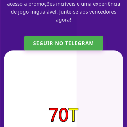
acesso a promoções incríveis e uma experiência
de jogo inigualável. Junte-se aos vencedores
agora!
SEGUIR NO TELEGRAM