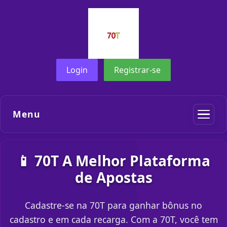
Login
Registrar-se
Menu
📱 70T A Melhor Plataforma
de Apostas
Cadastre-se na 70T para ganhar bônus no
cadastro e em cada recarga. Com a 70T, você tem