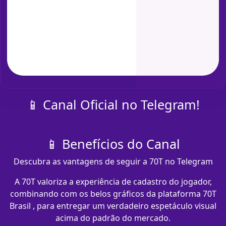
📱 Canal Oficial no Telegram!
📱 Benefícios do Canal
Descubra as vantagens de seguir a 70T no Telegram
A 70T valoriza a experiência de cadastro do jogador,
combinando com os belos gráficos da plataforma 70T
Brasil , para entregar um verdadeiro espetáculo visual
acima do padrão do mercado.