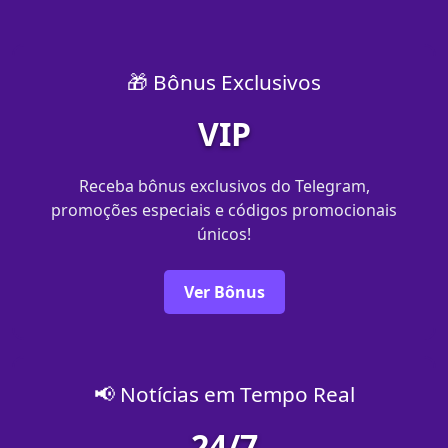
🎁 Bônus Exclusivos
VIP
Receba bônus exclusivos do Telegram,
promoções especiais e códigos promocionais
únicos!
Ver Bônus
📢 Notícias em Tempo Real
24/7