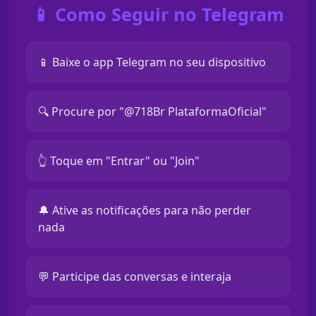
📱 Como Seguir no Telegram
📱 Baixe o app Telegram no seu dispositivo
🔍 Procure por "@718Br PlataformaOficial"
👆 Toque em "Entrar" ou "Join"
🔔 Ative as notificações para não perder
nada
💬 Participe das conversas e interaja