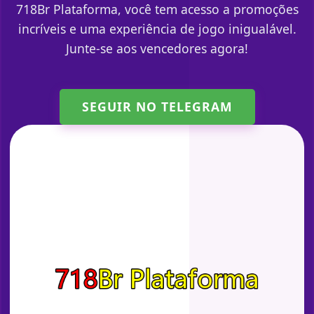
718Br Plataforma, você tem acesso a promoções
incríveis e uma experiência de jogo inigualável.
Junte-se aos vencedores agora!
SEGUIR NO TELEGRAM