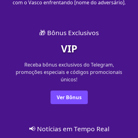
com o Vasco enfrentando [nome do adversário].
🎁 Bônus Exclusivos
VIP
Receba bônus exclusivos do Telegram,
promoções especiais e códigos promocionais
únicos!
Ver Bônus
📢 Notícias em Tempo Real