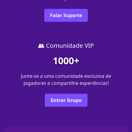
Falar Suporte
👥 Comunidade VIP
1000+
Junte-se a uma comunidade exclusiva de
jogadores e compartilhe experiências!
Entrar Grupo