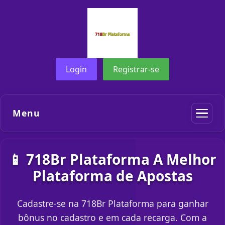
Login
Registrar-se
Menu
📱 718Br Plataforma A Melhor
Plataforma de Apostas
Cadastre-se na 718Br Plataforma para ganhar
bônus no cadastro e em cada recarga. Com a