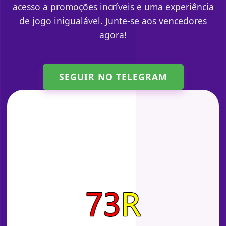
acesso a promoções incríveis e uma experiência
de jogo inigualável. Junte-se aos vencedores
agora!
SEGUIR NO TELEGRAM