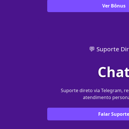
Ver Bônus
💬 Suporte Di
Cha
Suporte direto via Telegram, r
atendimento persona
Falar Suport