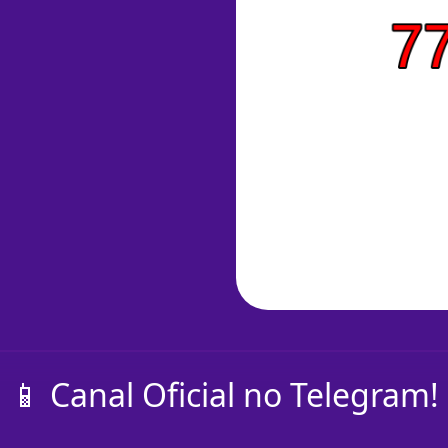
📱 Canal Oficial no Telegram!