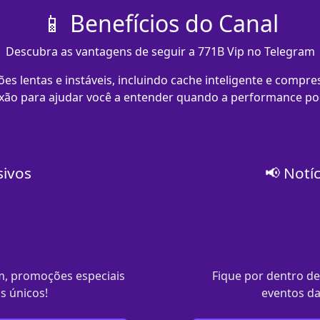
📱 Benefícios do Canal
Descubra as vantagens de seguir a 771B Vip no Telegram
xões lentas e instáveis, incluindo cache inteligente e com
xão para ajudar você a entender quando a performance pod
sivos
📢 Notí
m, promoções especiais
Fique por dentro d
s únicos!
eventos da