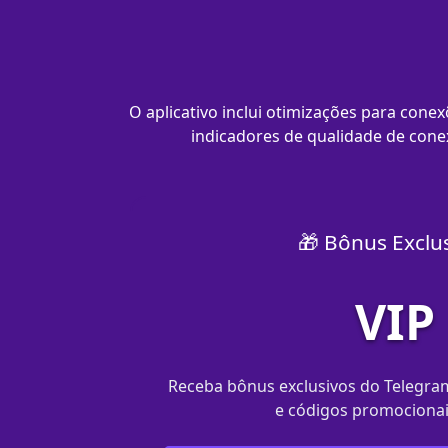
O aplicativo inclui otimizações para cone
indicadores de qualidade de cone
🎁 Bônus Exclu
VIP
Receba bônus exclusivos do Telegra
e códigos promocionai