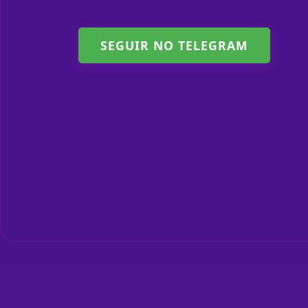
SEGUIR NO TELEGRAM