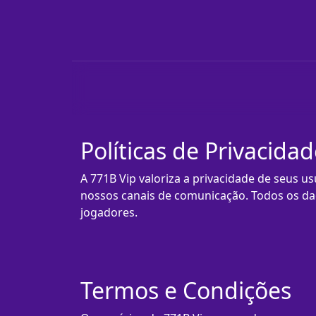
Políticas de Privacida
A 771B Vip valoriza a privacidade de seus 
nossos canais de comunicação. Todos os dad
jogadores.
Termos e Condições