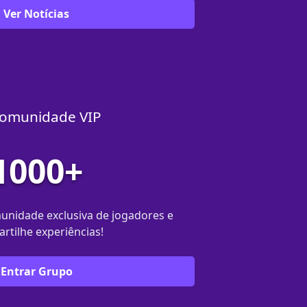
Ver Notícias
Comunidade VIP
1000+
unidade exclusiva de jogadores e
rtilhe experiências!
Entrar Grupo