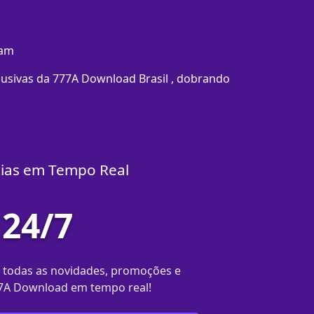
ram
sivas da 777A Download Brasil , dobrando
cias em Tempo Real
24/7
e todas as novidades, promoções e
7A Download em tempo real!