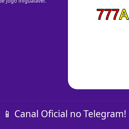
e jogo inigualável.
📱 Canal Oficial no Telegram!