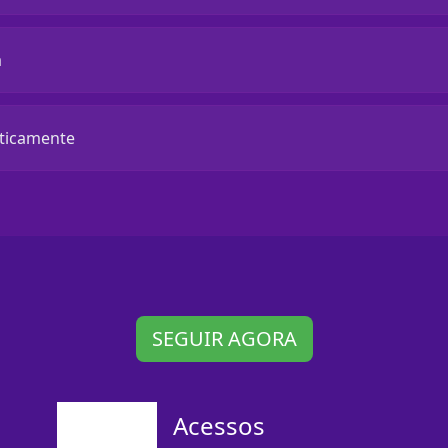
a
aticamente
SEGUIR AGORA
Acessos