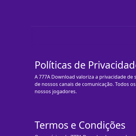
Políticas de Privacida
A 777A Download valoriza a privacidade de
de nossos canais de comunicação. Todos os 
nossos jogadores.
Termos e Condições