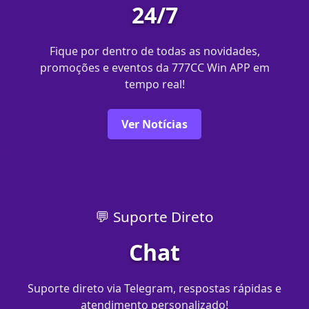
24/7
Fique por dentro de todas as novidades,
promoções e eventos da 777CC Win APP em
tempo real!
Ver Notícias
💬 Suporte Direto
Chat
Suporte direto via Telegram, respostas rápidas e
atendimento personalizado!