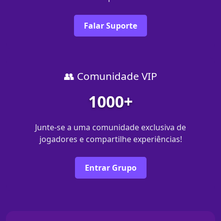
Falar Suporte
👥 Comunidade VIP
1000+
Junte-se a uma comunidade exclusiva de
jogadores e compartilhe experiências!
Entrar Grupo