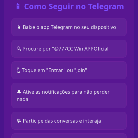
📱 Como Seguir no Telegram
📱 Baixe o app Telegram no seu dispositivo
🔍 Procure por "@777CC Win APPOficial"
👆 Toque em "Entrar" ou "Join"
🔔 Ative as notificações para não perder
nada
💬 Participe das conversas e interaja