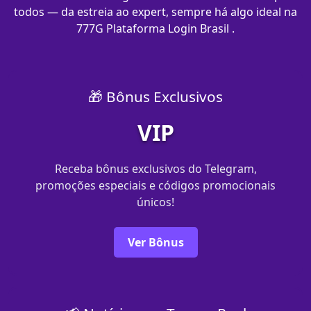
todos — da estreia ao expert, sempre há algo ideal na
777G Plataforma Login Brasil .
🎁 Bônus Exclusivos
VIP
Receba bônus exclusivos do Telegram,
promoções especiais e códigos promocionais
únicos!
Ver Bônus