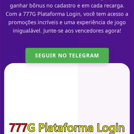
ganhar bônus no cadastro e em cada recarga.
Com a 777G Plataforma Login, você tem acesso a
promoções incríveis e uma experiência de jogo
inigualável. Junte-se aos vencedores agora!
SEGUIR NO TELEGRAM