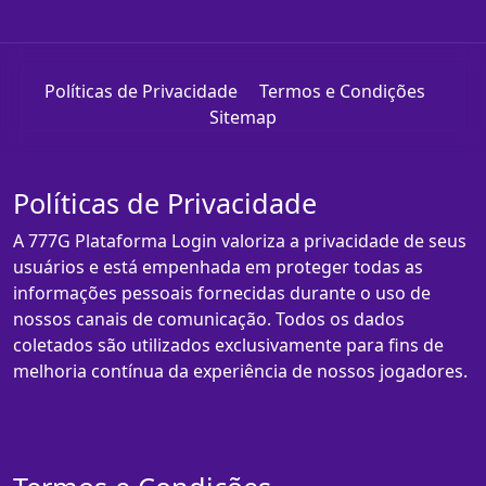
Políticas de Privacidade
Termos e Condições
Sitemap
Políticas de Privacidade
A 777G Plataforma Login valoriza a privacidade de seus
usuários e está empenhada em proteger todas as
informações pessoais fornecidas durante o uso de
nossos canais de comunicação. Todos os dados
coletados são utilizados exclusivamente para fins de
melhoria contínua da experiência de nossos jogadores.