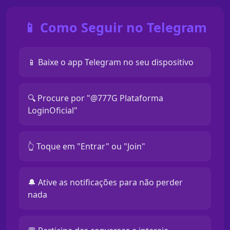
📱 Como Seguir no Telegram
📱 Baixe o app Telegram no seu dispositivo
🔍 Procure por "@777G Plataforma
LoginOficial"
👆 Toque em "Entrar" ou "Join"
🔔 Ative as notificações para não perder
nada