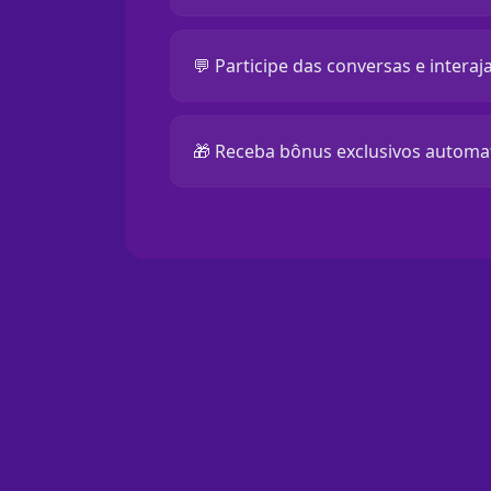
💬 Participe das conversas e interaj
🎁 Receba bônus exclusivos autom