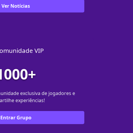
Ver Notícias
Comunidade VIP
1000+
unidade exclusiva de jogadores e
rtilhe experiências!
Entrar Grupo