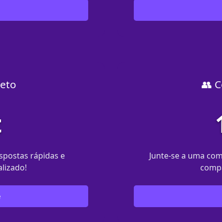
reto
👥 
t
espostas rápidas e
Junte-se a uma com
lizado!
compa
e