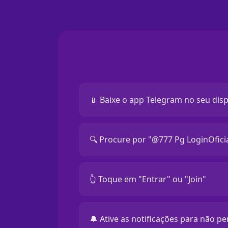
📱 Baixe o app Telegram no seu disp
🔍 Procure por "@777 Pg LoginOfici
👆 Toque em "Entrar" ou "Join"
🔔 Ative as notificações para não p