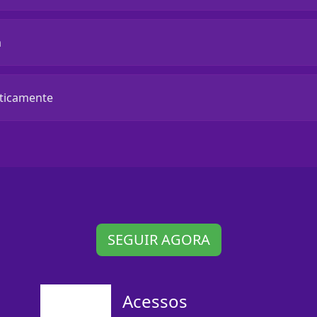
a
aticamente
SEGUIR AGORA
Acessos