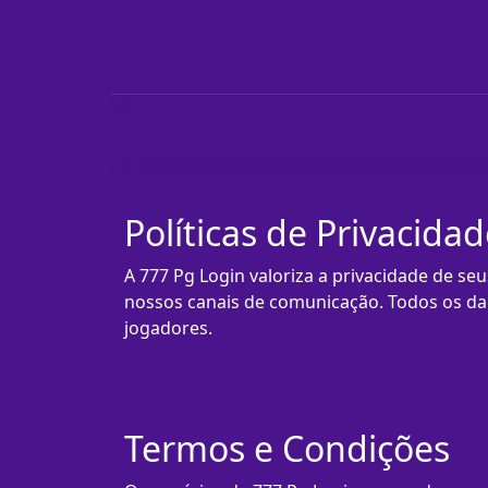
Políticas de Privacida
A 777 Pg Login valoriza a privacidade de s
nossos canais de comunicação. Todos os dad
jogadores.
Termos e Condições