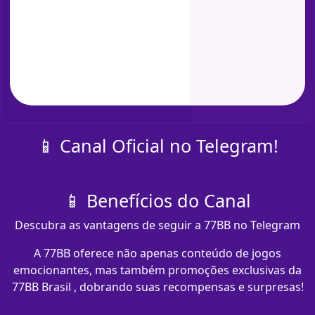
📱 Canal Oficial no Telegram!
📱 Benefícios do Canal
Descubra as vantagens de seguir a 77BB no Telegram
A 77BB oferece não apenas conteúdo de jogos
emocionantes, mas também promoções exclusivas da
77BB Brasil , dobrando suas recompensas e surpresas!