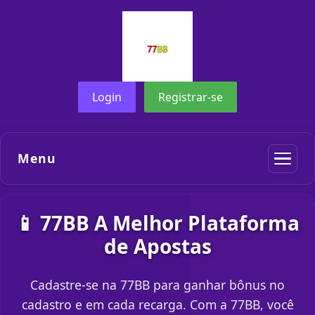
Login
Registrar-se
Menu
📱 77BB A Melhor Plataforma
de Apostas
Cadastre-se na 77BB para ganhar bônus no
cadastro e em cada recarga. Com a 77BB, você