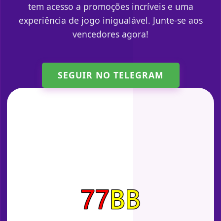
tem acesso a promoções incríveis e uma
experiência de jogo inigualável. Junte-se aos
vencedores agora!
SEGUIR NO TELEGRAM