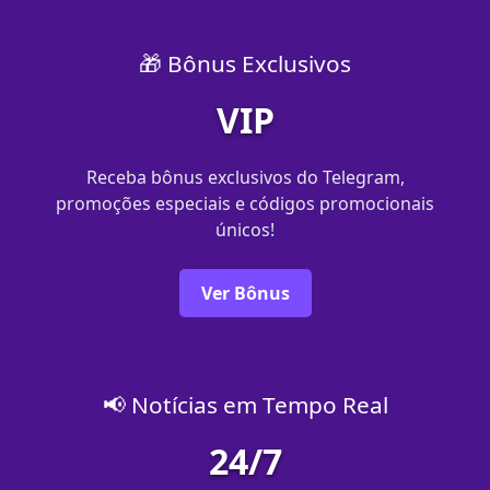
🎁 Bônus Exclusivos
VIP
Receba bônus exclusivos do Telegram,
promoções especiais e códigos promocionais
únicos!
Ver Bônus
📢 Notícias em Tempo Real
24/7