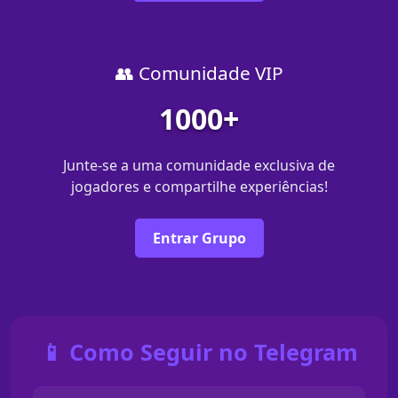
👥 Comunidade VIP
1000+
Junte-se a uma comunidade exclusiva de
jogadores e compartilhe experiências!
Entrar Grupo
📱 Como Seguir no Telegram