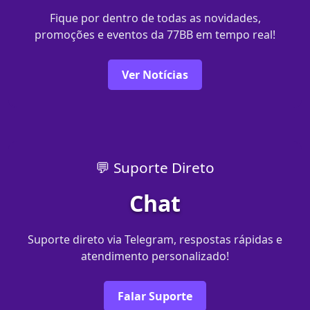
Fique por dentro de todas as novidades,
promoções e eventos da 77BB em tempo real!
Ver Notícias
💬 Suporte Direto
Chat
Suporte direto via Telegram, respostas rápidas e
atendimento personalizado!
Falar Suporte