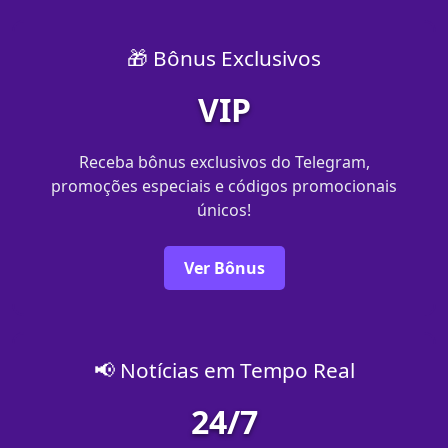
🎁 Bônus Exclusivos
VIP
Receba bônus exclusivos do Telegram,
promoções especiais e códigos promocionais
únicos!
Ver Bônus
📢 Notícias em Tempo Real
24/7