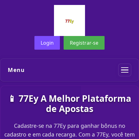
Login
Registrar-se
Menu
📱 77Ey A Melhor Plataforma
de Apostas
Cadastre-se na 77Ey para ganhar bônus no
cadastro e em cada recarga. Com a 77Ey, você tem