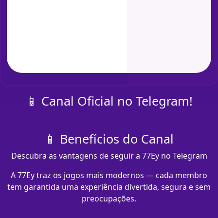
📱 Canal Oficial no Telegram!
📱 Benefícios do Canal
Descubra as vantagens de seguir a 77Ey no Telegram
A 77Ey traz os jogos mais modernos — cada membro
tem garantida uma experiência divertida, segura e sem
preocupações.